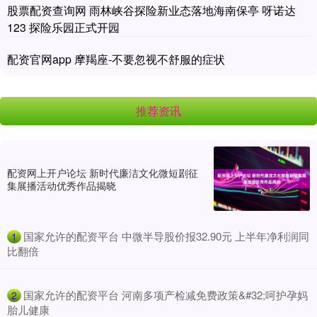
股票配资查询网 雨林峡谷探险新业态落地海南保亭 呀诺达
123 探险乐园正式开园
配资官网app 摩羯座-不要忽视不舒服的症状
推荐资讯
配资网上开户论坛 新时代廉洁文化微短剧征
集展播活动优秀作品揭晓
​国家允许的配资平台 中微半导股价报32.90元 上半年净利润同
1
比翻倍
​国家允许的配资平台 河南多项产检减免费政策&#32;呵护孕妈
2
胎儿健康