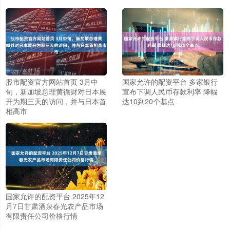
股市配资官方网站首页 3月中
国家允许的配资平台 多家银行
旬，新加坡总理黄循财对日本展
宣布下调人民币存款利率 降幅
开为期三天的访问，并与日本首
达10到20个基点
相高市
国家允许的配资平台 2025年12
月7日甘肃酒泉春光农产品市场
有限责任公司价格行情