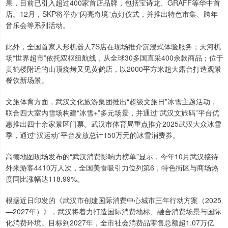
果，目前已引入超过400家首店品牌，包括宝诗龙、GRAFF等华中首
店。12月，SKP将举办“闪亮奇境”点灯仪式，并推出特色市集、跨年
音乐会等系列活动。
此外，全国首家人形机器人7S店在现场推介沉浸式体验服务；天河机
场“世界超市”依托双枢纽航线，从全球30多国直采400余款商品；位于
黄鹤楼附近的山顶烧烤又见黄鹤店，以2000平方米超大露台打造观景
餐饮新场景。
文旅体育方面，武汉文化旅游集团推出“超级文旅日”冰雪主题活动，
联合四大室内雪场构建“冰雪+”多元场景，并通过“武汉文旅码”平台优
惠推出四十余家景区门票。武汉市体育局重点推介2025武汉大众冰雪
季，通过“汉运动”平台发放总计150万元的冰雪消费券。
高德地图现场发布的“武汉消费影响力榜单”显示，今年10月武汉接待
外来游客4410万人次，全国美食吸引力位列第6，特色街区与商场热
度同比涨幅达118.99%。
根据近日印发的《武汉市创建国际消费中心城市三年行动方案（2025
—2027年）》，武汉将着力打造国际消费地标、融合消费场景与国际
化消费环境。目标到2027年，全市社会消费品零售总额超1.07万亿